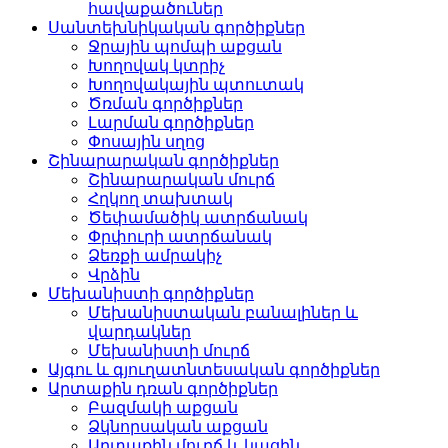
հավաքածուներ
Սանտեխնիկական գործիքներ
Ջրային պոմպի աքցան
Խողովակ կտրիչ
Խողովակային պտուտակ
Ծռման գործիքներ
Լարման գործիքներ
Փոսային սղոց
Շինարարական գործիքներ
Շինարարական մուրճ
Հղկող տախտակ
Ծեփամածիկ ատրճանակ
Փրփուրի ատրճանակ
Ձեռքի ամրակիչ
Վրձին
Մեխանիստի գործիքներ
Մեխանիստական ​​​​բանալիներ և
վարդակներ
Մեխանիստի մուրճ
Այգու և գյուղատնտեսական գործիքներ
Արտաքին դռան գործիքներ
Բազմակի աքցան
Ձկնորսական աքցան
Արտաքին մուրճ և կացին