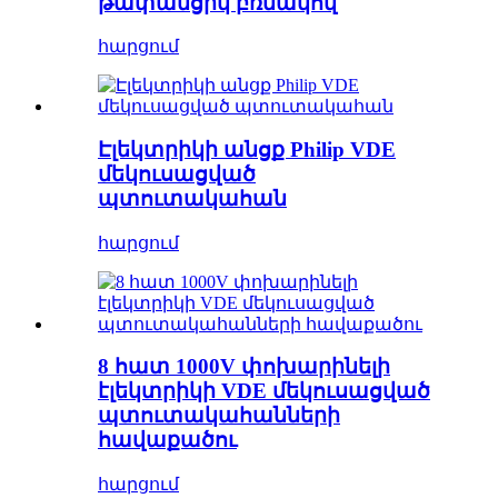
թափանցիկ բռնակով
հարցում
Էլեկտրիկի անցք Philip VDE
մեկուսացված
պտուտակահան
հարցում
8 հատ 1000V փոխարինելի
էլեկտրիկի VDE մեկուսացված
պտուտակահանների
հավաքածու
հարցում