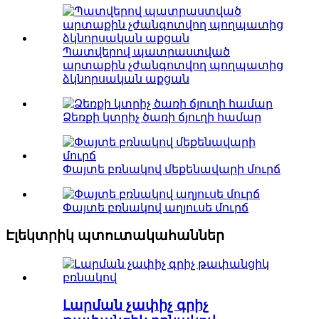
Պատվերով պատրաստված
արտաքին չժանգոտվող պողպատից
ձկնորսական աքցան
Ձեռքի կտրիչ ծառի ճյուղի համար
Փայտե բռնակով մեքենավարի մուրճ
Փայտե բռնակով աղյուսե մուրճ
Էլեկտրիկ պտուտակահաններ
Լարման չափիչ գրիչ