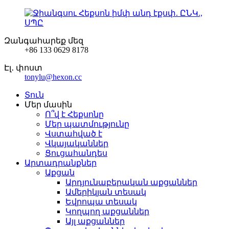
Զանգահարեք մեզ
+86 133 0629 8178
Էլ․ փոստ
tonylu@hexon.cc
Տուն
Մեր մասին
Ո՞վ է Հեքսոնը
Մեր պատմությունը
Վստահված է
Վկայականներ
Ցուցահանդես
Արտադրանքներ
Աքցան
Արդյունաբերական աքցաններ
Ամերիկյան տեսակ
Եվրոպա տեսակ
Կողպող աքցաններ
Այլ աքցաններ