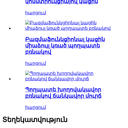
կոնստրուկցիայով կացին
հարցում
Բազմաֆունկցիոնալ կացին
միաձույլ կռած պողպատե
բռնակով
հարցում
Պողպատե խողովակավոր
բռնակով ճանկավոր մուրճ
հարցում
Տեղեկատվություն