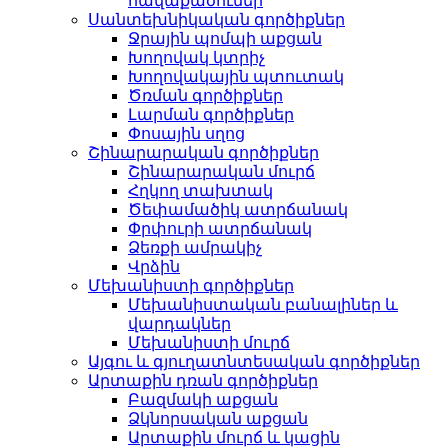
հավաքածուներ
Սանտեխնիկական գործիքներ
Ջրային պոմպի աքցան
Խողովակ կտրիչ
Խողովակային պտուտակ
Ծռման գործիքներ
Լարման գործիքներ
Փոսային սղոց
Շինարարական գործիքներ
Շինարարական մուրճ
Հղկող տախտակ
Ծեփամածիկ ատրճանակ
Փրփուրի ատրճանակ
Ձեռքի ամրակիչ
Վրձին
Մեխանիստի գործիքներ
Մեխանիստական ​​​​բանալիներ և
վարդակներ
Մեխանիստի մուրճ
Այգու և գյուղատնտեսական գործիքներ
Արտաքին դռան գործիքներ
Բազմակի աքցան
Ձկնորսական աքցան
Արտաքին մուրճ և կացին