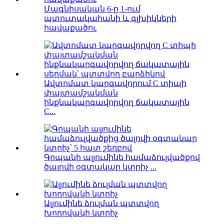
Մագնիսական 6-ը 1-ում
պտուտակահանի և գլխիկների
հավաքածու
Ավտոմատ կարգավորում C տիպի
փայտամշակման
ինքնակարգավորվող ճակատային
C...
Գրպանի ալյումինե համաձուլվածքով
ծալովի օգտակար կտրիչ ...
Ալյումինե ձուլման պտտվող
խողովակի կտրիչ