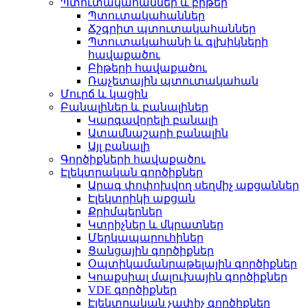
Պտուտակահաններ և բիթեր
Պտուտակահաններ
Ճշգրիտ պտուտակահաններ
Պտուտակահանի և գլխիկների
հավաքածու
Բիթերի հավաքածու
Ռաչետային պտուտակահան
Մուրճ և կացին
Բանալիներ և բանալիներ
Կարգավորելի բանալի
Ատամնաշարի բանալին
Այլ բանալի
Գործիքների հավաքածու
Էլեկտրական գործիքներ
Արագ փոփոխվող սեղմիչ աքցաններ
Էլեկտրիկի աքցան
Քրիմպերներ
Կտրիչներ և մկրատներ
Մերկապարուհիներ
Ցանցային գործիքներ
Օպտիկամանրաթելային գործիքներ
Կոաքսիալ մալուխային գործիքներ
VDE գործիքներ
Էլեկտրական չափիչ գործիքներ