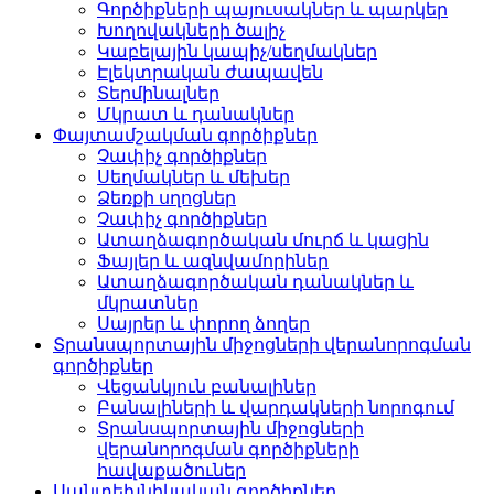
Գործիքների պայուսակներ և պարկեր
Խողովակների ծալիչ
Կաբելային կապիչ/սեղմակներ
Էլեկտրական ժապավեն
Տերմինալներ
Մկրատ և դանակներ
Փայտամշակման գործիքներ
Չափիչ գործիքներ
Սեղմակներ և մեխեր
Ձեռքի սղոցներ
Չափիչ գործիքներ
Ատաղձագործական մուրճ և կացին
Ֆայլեր և ազնվամորիներ
Ատաղձագործական դանակներ և
մկրատներ
Սայրեր և փորող ձողեր
Տրանսպորտային միջոցների վերանորոգման
գործիքներ
Վեցանկյուն բանալիներ
Բանալիների և վարդակների նորոգում
Տրանսպորտային միջոցների
վերանորոգման գործիքների
հավաքածուներ
Սանտեխնիկական գործիքներ