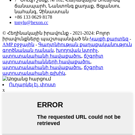
7
Շուզի շենք, № 182, Հարավային Յուելոնգ
ճանապարհ, Նանտոնգ քաղաք, Ցզյանսու
նահանգ, Չինաստան
+86 133 0629 8178
tonylu@hexon.cc
© Հեղինակային իրավունք - 2021-2024: Բոլոր
իրավունքները պաշտպանված են։
Կայքի քարտեզ
-
AMP բջջային
-
Գաղտնիության քաղաքականություն
գործնական դանակ
,
խողովակ կտրիչ
,
պտուտակահանի հավաքածու
,
ճշգրիտ
պտուտակահանների հավաքածու
,
պտուտակահանի հավաքածու
,
ճշգրիտ
պտուտակահանի գլխիկ
,
Ուղարկել էլ. փոստ
x