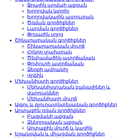
Ջրային պոմպի աքցան
Խողովակ կտրիչ
Խողովակային պտուտակ
Ծռման գործիքներ
Լարման գործիքներ
Փոսային սղոց
Շինարարական գործիքներ
Շինարարական մուրճ
Հղկող տախտակ
Ծեփամածիկ ատրճանակ
Փրփուրի ատրճանակ
Ձեռքի ամրակիչ
Վրձին
Մեխանիստի գործիքներ
Մեխանիստական ​​​​բանալիներ և
վարդակներ
Մեխանիստի մուրճ
Այգու և գյուղատնտեսական գործիքներ
Արտաքին դռան գործիքներ
Բազմակի աքցան
Ձկնորսական աքցան
Արտաքին մուրճ և կացին
Եռակցման և միացման գործիքներ