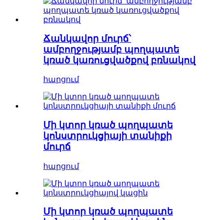
Ճանկավոր մուրճ՝
ամբողջությամբ պողպատե
կռած կառուցվածքով բռնակով
հարցում
Մի կտոր կռած պողպատե
կոնստրուկցիայի տանիքի
մուրճ
հարցում
Մի կտոր կռած պողպատե