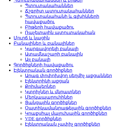
Պտուտակահաններ և բիթեր
Պտուտակահաններ
Ճշգրիտ պտուտակահաններ
Պտուտակահանի և գլխիկների
հավաքածու
Բիթերի հավաքածու
Ռաչետային պտուտակահան
Մուրճ և կացին
Բանալիներ և բանալիներ
Կարգավորելի բանալի
Ատամնաշարի բանալին
Այլ բանալի
Գործիքների հավաքածու
Էլեկտրական գործիքներ
Արագ փոփոխվող սեղմիչ աքցաններ
Էլեկտրիկի աքցան
Քրիմպերներ
Կտրիչներ և մկրատներ
Մերկապարուհիներ
Ցանցային գործիքներ
Օպտիկամանրաթելային գործիքներ
Կոաքսիալ մալուխային գործիքներ
VDE գործիքներ
Էլեկտրական չափիչ գործիքներ