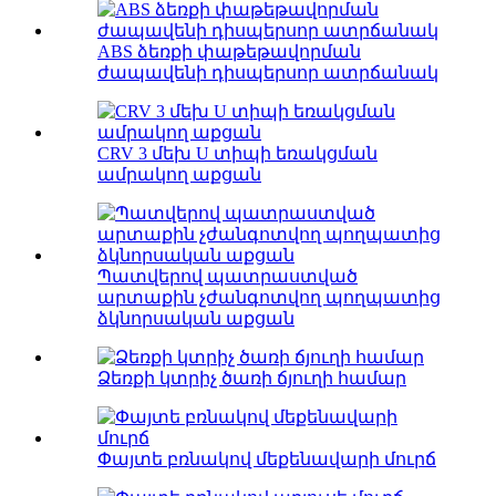
ABS ձեռքի փաթեթավորման
ժապավենի դիսպերսոր ատրճանակ
CRV 3 մեխ U տիպի եռակցման
ամրակող աքցան
Պատվերով պատրաստված
արտաքին չժանգոտվող պողպատից
ձկնորսական աքցան
Ձեռքի կտրիչ ծառի ճյուղի համար
Փայտե բռնակով մեքենավարի մուրճ