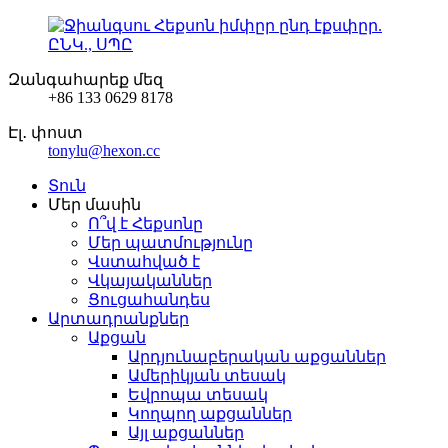
Զանգահարեք մեզ
+86 133 0629 8178
Էլ․ փոստ
tonylu@hexon.cc
Տուն
Մեր մասին
Ո՞վ է Հեքսոնը
Մեր պատմությունը
Վստահված է
Վկայականներ
Ցուցահանդես
Արտադրանքներ
Աքցան
Արդյունաբերական աքցաններ
Ամերիկյան տեսակ
Եվրոպա տեսակ
Կողպող աքցաններ
Այլ աքցաններ