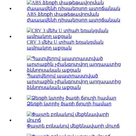
ABS ձեռքի փաթեթավորման
ժապավենի դիսպերսոր ատրճանակ
CRV 3 մեխ U տիպի եռակցման
ամրակող աքցան
Պատվերով պատրաստված
արտաքին չժանգոտվող պողպատից
ձկնորսական աքցան
Ձեռքի կտրիչ ծառի ճյուղի համար
Փայտե բռնակով մեքենավարի մուրճ