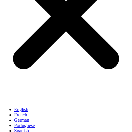
English
French
German
Portuguese
Spanish