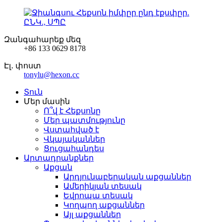
Զանգահարեք մեզ
+86 133 0629 8178
Էլ․ փոստ
tonylu@hexon.cc
Տուն
Մեր մասին
Ո՞վ է Հեքսոնը
Մեր պատմությունը
Վստահված է
Վկայականներ
Ցուցահանդես
Արտադրանքներ
Աքցան
Արդյունաբերական աքցաններ
Ամերիկյան տեսակ
Եվրոպա տեսակ
Կողպող աքցաններ
Այլ աքցաններ