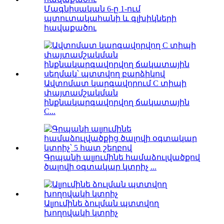
Մագնիսական 6-ը 1-ում
պտուտակահանի և գլխիկների
հավաքածու
Ավտոմատ կարգավորում C տիպի
փայտամշակման
ինքնակարգավորվող ճակատային
C...
Գրպանի ալյումինե համաձուլվածքով
ծալովի օգտակար կտրիչ ...
Ալյումինե ձուլման պտտվող
խողովակի կտրիչ