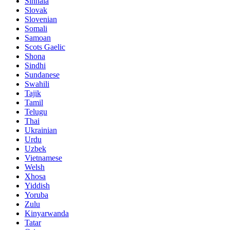
Sinhala
Slovak
Slovenian
Somali
Samoan
Scots Gaelic
Shona
Sindhi
Sundanese
Swahili
Tajik
Tamil
Telugu
Thai
Ukrainian
Urdu
Uzbek
Vietnamese
Welsh
Xhosa
Yiddish
Yoruba
Zulu
Kinyarwanda
Tatar