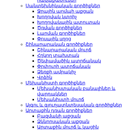
հավաքածուներ
Սանտեխնիկական գործիքներ
Ջրային պոմպի աքցան
Խողովակ կտրիչ
Խողովակային պտուտակ
Ծռման գործիքներ
Լարման գործիքներ
Փոսային սղոց
Շինարարական գործիքներ
Շինարարական մուրճ
Հղկող տախտակ
Ծեփամածիկ ատրճանակ
Փրփուրի ատրճանակ
Ձեռքի ամրակիչ
Վրձին
Մեխանիստի գործիքներ
Մեխանիստական ​​​​բանալիներ և
վարդակներ
Մեխանիստի մուրճ
Այգու և գյուղատնտեսական գործիքներ
Արտաքին դռան գործիքներ
Բազմակի աքցան
Ձկնորսական աքցան
Արտաքին մուրճ և կացին