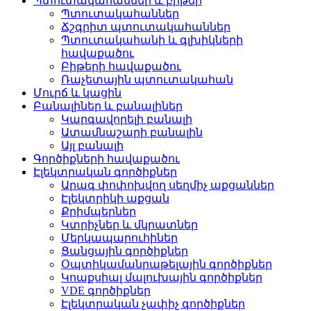
Պտուտակահաններ և բիթեր
Պտուտակահաններ
Ճշգրիտ պտուտակահաններ
Պտուտակահանի և գլխիկների
հավաքածու
Բիթերի հավաքածու
Ռաչետային պտուտակահան
Մուրճ և կացին
Բանալիներ և բանալիներ
Կարգավորելի բանալի
Ատամնաշարի բանալին
Այլ բանալի
Գործիքների հավաքածու
Էլեկտրական գործիքներ
Արագ փոփոխվող սեղմիչ աքցաններ
Էլեկտրիկի աքցան
Քրիմպերներ
Կտրիչներ և մկրատներ
Մերկապարուհիներ
Ցանցային գործիքներ
Օպտիկամանրաթելային գործիքներ
Կոաքսիալ մալուխային գործիքներ
VDE գործիքներ
Էլեկտրական չափիչ գործիքներ