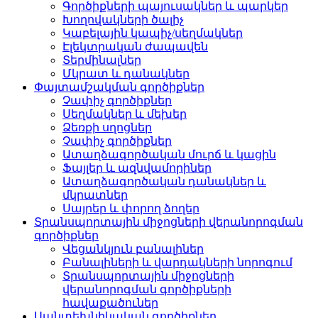
Գործիքների պայուսակներ և պարկեր
Խողովակների ծալիչ
Կաբելային կապիչ/սեղմակներ
Էլեկտրական ժապավեն
Տերմինալներ
Մկրատ և դանակներ
Փայտամշակման գործիքներ
Չափիչ գործիքներ
Սեղմակներ և մեխեր
Ձեռքի սղոցներ
Չափիչ գործիքներ
Ատաղձագործական մուրճ և կացին
Ֆայլեր և ազնվամորիներ
Ատաղձագործական դանակներ և
մկրատներ
Սայրեր և փորող ձողեր
Տրանսպորտային միջոցների վերանորոգման
գործիքներ
Վեցանկյուն բանալիներ
Բանալիների և վարդակների նորոգում
Տրանսպորտային միջոցների
վերանորոգման գործիքների
հավաքածուներ
Սանտեխնիկական գործիքներ