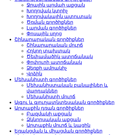
Ջրային պոմպի աքցան
Խողովակ կտրիչ
Խողովակային պտուտակ
Ծռման գործիքներ
Լարման գործիքներ
Փոսային սղոց
Շինարարական գործիքներ
Շինարարական մուրճ
Հղկող տախտակ
Ծեփամածիկ ատրճանակ
Փրփուրի ատրճանակ
Ձեռքի ամրակիչ
Վրձին
Մեխանիստի գործիքներ
Մեխանիստական ​​​​բանալիներ և
վարդակներ
Մեխանիստի մուրճ
Այգու և գյուղատնտեսական գործիքներ
Արտաքին դռան գործիքներ
Բազմակի աքցան
Ձկնորսական աքցան
Արտաքին մուրճ և կացին
Եռակցման և միացման գործիքներ