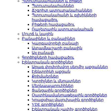
Պտուտակահաններ և բիթեր
Պտուտակահաններ
Ճշգրիտ պտուտակահաններ
Պտուտակահանի և գլխիկների
հավաքածու
Բիթերի հավաքածու
Ռաչետային պտուտակահան
Մուրճ և կացին
Բանալիներ և բանալիներ
Կարգավորելի բանալի
Ատամնաշարի բանալին
Այլ բանալի
Գործիքների հավաքածու
Էլեկտրական գործիքներ
Արագ փոփոխվող սեղմիչ աքցաններ
Էլեկտրիկի աքցան
Քրիմպերներ
Կտրիչներ և մկրատներ
Մերկապարուհիներ
Ցանցային գործիքներ
Օպտիկամանրաթելային գործիքներ
Կոաքսիալ մալուխային գործիքներ
VDE գործիքներ
Էլեկտրական չափիչ գործիքներ