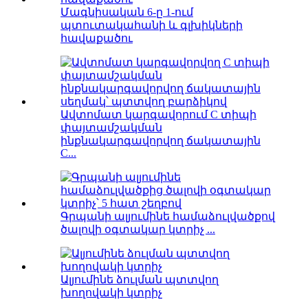
Մագնիսական 6-ը 1-ում
պտուտակահանի և գլխիկների
հավաքածու
Ավտոմատ կարգավորում C տիպի
փայտամշակման
ինքնակարգավորվող ճակատային
C...
Գրպանի ալյումինե համաձուլվածքով
ծալովի օգտակար կտրիչ ...
Ալյումինե ձուլման պտտվող
խողովակի կտրիչ