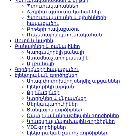
Պտուտակահաններ և բիթեր
Պտուտակահաններ
Ճշգրիտ պտուտակահաններ
Պտուտակահանի և գլխիկների
հավաքածու
Բիթերի հավաքածու
Ռաչետային պտուտակահան
Մուրճ և կացին
Բանալիներ և բանալիներ
Կարգավորելի բանալի
Ատամնաշարի բանալին
Այլ բանալի
Գործիքների հավաքածու
Էլեկտրական գործիքներ
Արագ փոփոխվող սեղմիչ աքցաններ
Էլեկտրիկի աքցան
Քրիմպերներ
Կտրիչներ և մկրատներ
Մերկապարուհիներ
Ցանցային գործիքներ
Օպտիկամանրաթելային գործիքներ
Կոաքսիալ մալուխային գործիքներ
VDE գործիքներ
Էլեկտրական չափիչ գործիքներ