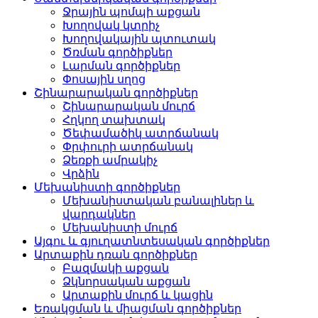
Ջրային պոմպի աքցան
Խողովակ կտրիչ
Խողովակային պտուտակ
Ծռման գործիքներ
Լարման գործիքներ
Փոսային սղոց
Շինարարական գործիքներ
Շինարարական մուրճ
Հղկող տախտակ
Ծեփամածիկ ատրճանակ
Փրփուրի ատրճանակ
Ձեռքի ամրակիչ
Վրձին
Մեխանիստի գործիքներ
Մեխանիստական ​​​​բանալիներ և
վարդակներ
Մեխանիստի մուրճ
Այգու և գյուղատնտեսական գործիքներ
Արտաքին դռան գործիքներ
Բազմակի աքցան
Ձկնորսական աքցան
Արտաքին մուրճ և կացին
Եռակցման և միացման գործիքներ