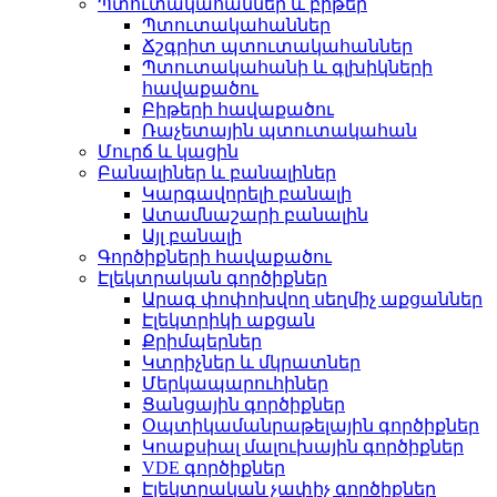
Պտուտակահաններ և բիթեր
Պտուտակահաններ
Ճշգրիտ պտուտակահաններ
Պտուտակահանի և գլխիկների
հավաքածու
Բիթերի հավաքածու
Ռաչետային պտուտակահան
Մուրճ և կացին
Բանալիներ և բանալիներ
Կարգավորելի բանալի
Ատամնաշարի բանալին
Այլ բանալի
Գործիքների հավաքածու
Էլեկտրական գործիքներ
Արագ փոփոխվող սեղմիչ աքցաններ
Էլեկտրիկի աքցան
Քրիմպերներ
Կտրիչներ և մկրատներ
Մերկապարուհիներ
Ցանցային գործիքներ
Օպտիկամանրաթելային գործիքներ
Կոաքսիալ մալուխային գործիքներ
VDE գործիքներ
Էլեկտրական չափիչ գործիքներ