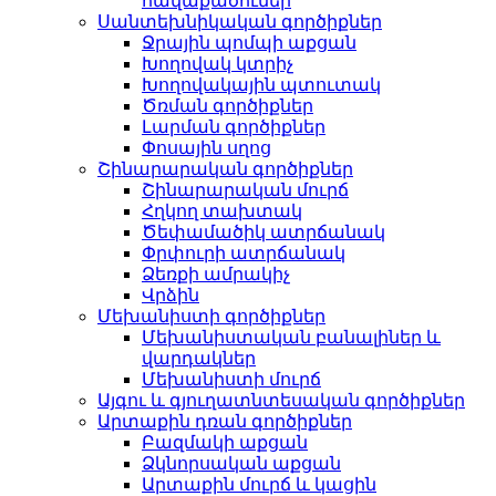
հավաքածուներ
Սանտեխնիկական գործիքներ
Ջրային պոմպի աքցան
Խողովակ կտրիչ
Խողովակային պտուտակ
Ծռման գործիքներ
Լարման գործիքներ
Փոսային սղոց
Շինարարական գործիքներ
Շինարարական մուրճ
Հղկող տախտակ
Ծեփամածիկ ատրճանակ
Փրփուրի ատրճանակ
Ձեռքի ամրակիչ
Վրձին
Մեխանիստի գործիքներ
Մեխանիստական ​​​​բանալիներ և
վարդակներ
Մեխանիստի մուրճ
Այգու և գյուղատնտեսական գործիքներ
Արտաքին դռան գործիքներ
Բազմակի աքցան
Ձկնորսական աքցան
Արտաքին մուրճ և կացին