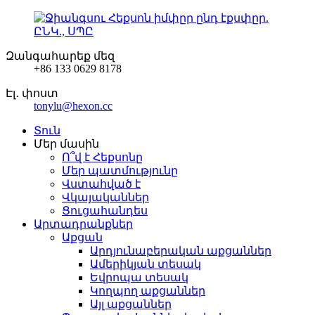
Զանգահարեք մեզ
+86 133 0629 8178
Էլ․ փոստ
tonylu@hexon.cc
Տուն
Մեր մասին
Ո՞վ է Հեքսոնը
Մեր պատմությունը
Վստահված է
Վկայականներ
Ցուցահանդես
Արտադրանքներ
Աքցան
Արդյունաբերական աքցաններ
Ամերիկյան տեսակ
Եվրոպա տեսակ
Կողպող աքցաններ
Այլ աքցաններ