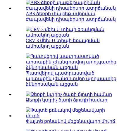
ABS ձեռքի փաթեթավորման
ժապավենի դիսպերսոր ատրճանակ
CRV 3 մեխ U տիպի եռակցման
ամրակող աքցան
Պատվերով պատրաստված
արտաքին չժանգոտվող պողպատից
ձկնորսական աքցան
Ձեռքի կտրիչ ծառի ճյուղի համար
Փայտե բռնակով մեքենավարի մուրճ