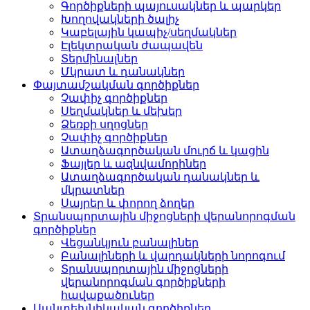
Գործիքների պայուսակներ և պարկեր
Խողովակների ծալիչ
Կաբելային կապիչ/սեղմակներ
Էլեկտրական ժապավեն
Տերմինալներ
Մկրատ և դանակներ
Փայտամշակման գործիքներ
Չափիչ գործիքներ
Սեղմակներ և մեխեր
Ձեռքի սղոցներ
Չափիչ գործիքներ
Ատաղձագործական մուրճ և կացին
Ֆայլեր և ազնվամորիներ
Ատաղձագործական դանակներ և
մկրատներ
Սայրեր և փորող ձողեր
Տրանսպորտային միջոցների վերանորոգման
գործիքներ
Վեցանկյուն բանալիներ
Բանալիների և վարդակների նորոգում
Տրանսպորտային միջոցների
վերանորոգման գործիքների
հավաքածուներ
Սանտեխնիկական գործիքներ